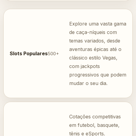
Explore uma vasta gama
de caça-níqueis com
temas variados, desde
aventuras épicas até o
Slots Populares
500+
clássico estilo Vegas,
com jackpots
progressivos que podem
mudar o seu dia.
Cotações competitivas
em futebol, basquete,
tênis e eSports.