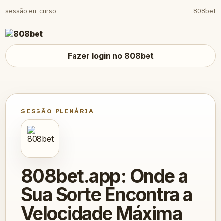
sessão em curso
808bet
Fazer login no 808bet
SESSÃO PLENÁRIA
808bet.app: Onde a
Sua Sorte Encontra a
Velocidade Máxima