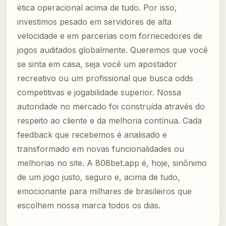
ética operacional acima de tudo. Por isso,
investimos pesado em servidores de alta
velocidade e em parcerias com fornecedores de
jogos auditados globalmente. Queremos que você
se sinta em casa, seja você um apostador
recreativo ou um profissional que busca odds
competitivas e jogabilidade superior. Nossa
autoridade no mercado foi construída através do
respeito ao cliente e da melhoria contínua. Cada
feedback que recebemos é analisado e
transformado em novas funcionalidades ou
melhorias no site. A 808bet.app é, hoje, sinônimo
de um jogo justo, seguro e, acima de tudo,
emocionante para milhares de brasileiros que
escolhem nossa marca todos os dias.