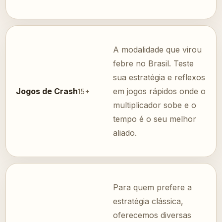
A modalidade que virou
febre no Brasil. Teste
sua estratégia e reflexos
Jogos de Crash
em jogos rápidos onde o
15+
multiplicador sobe e o
tempo é o seu melhor
aliado.
Para quem prefere a
estratégia clássica,
oferecemos diversas