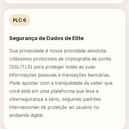
PLC 6
Segurança de Dados de Elite
Sua privacidade é nossa prioridade absoluta.
Utilizamos protocolos de criptografia de ponta
(SSL/TLS) para proteger todas as suas
informações pessoais e transações bancárias.
Pode apostar com a tranquilidade de saber que
você está em uma plataforma que leva a
cibersegurança a sério, seguindo padrões
internacionais de proteção ao usuário no
ambiente digital.