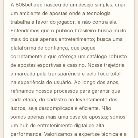
A 808bet.app nasceu de um desejo simples: criar
um ambiente de apostas onde a tecnologia
trabalha a favor do jogador, e não contra ele.
Entendemos que o público brasileiro busca muito
mais do que apenas entretenimento; busca uma
plataforma de confiança, que pague
corretamente e que ofereça um catálogo robusto
de apostas esportivas e cassino. Nossa trajetória
é marcada pela transparência e pelo foco total
na experiência do usuário. Ao longo dos anos,
refinamos nossos processos para garantir que
cada etapa, do cadastro ao levantamento dos
lucros, seja descomplicada e eficiente. Não
somos apenas mais uma casa de apostas; somos
um hub de entretenimento digital de alta
performance. Valorizamos a expertise técnica e a