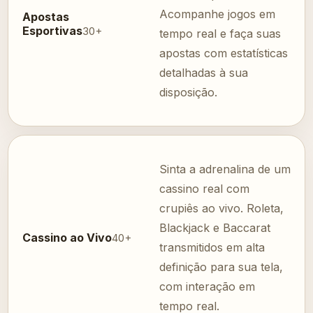
Acompanhe jogos em
Apostas
Esportivas
30+
tempo real e faça suas
apostas com estatísticas
detalhadas à sua
disposição.
Sinta a adrenalina de um
cassino real com
crupiês ao vivo. Roleta,
Blackjack e Baccarat
Cassino ao Vivo
40+
transmitidos em alta
definição para sua tela,
com interação em
tempo real.