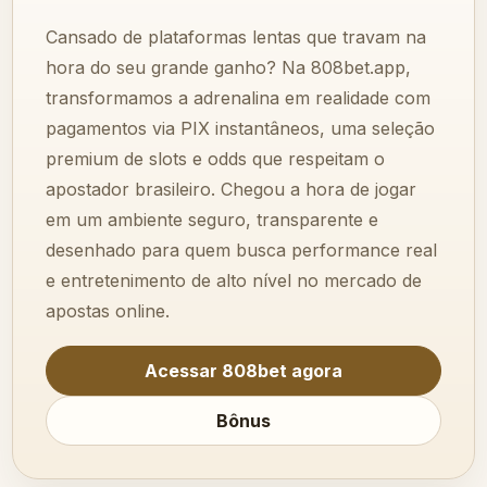
Cansado de plataformas lentas que travam na
hora do seu grande ganho? Na 808bet.app,
transformamos a adrenalina em realidade com
pagamentos via PIX instantâneos, uma seleção
premium de slots e odds que respeitam o
apostador brasileiro. Chegou a hora de jogar
em um ambiente seguro, transparente e
desenhado para quem busca performance real
e entretenimento de alto nível no mercado de
apostas online.
Acessar 808bet agora
Bônus