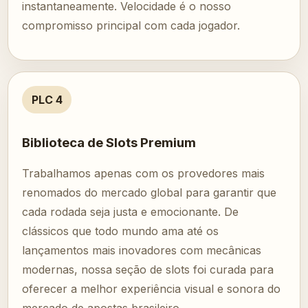
instantaneamente. Velocidade é o nosso
compromisso principal com cada jogador.
PLC 4
Biblioteca de Slots Premium
Trabalhamos apenas com os provedores mais
renomados do mercado global para garantir que
cada rodada seja justa e emocionante. De
clássicos que todo mundo ama até os
lançamentos mais inovadores com mecânicas
modernas, nossa seção de slots foi curada para
oferecer a melhor experiência visual e sonora do
mercado de apostas brasileiro.