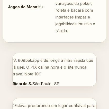
variações de poker,
Jogos de Mesa
25+
roleta e bacará com
interfaces limpas e
jogabilidade intuitiva e
rápida.
“A 808bet.app é de longe a mais rápida que
já usei. O PIX cai na hora e o site nunca
trava. Nota 10!”
Ricardo S.
São Paulo, SP
“Estava procurando um lugar confiável para