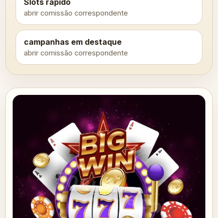
Slots rápido
abrir comissão correspondente
campanhas em destaque
abrir comissão correspondente