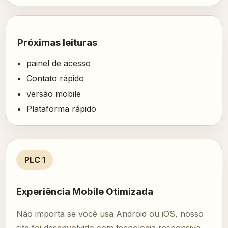
Próximas leituras
painel de acesso
Contato rápido
versão mobile
Plataforma rápido
PLC 1
Experiência Mobile Otimizada
Não importa se você usa Android ou iOS, nosso