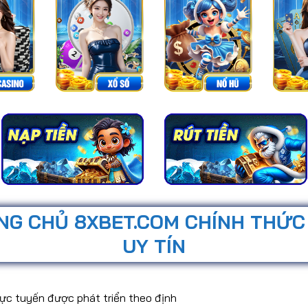
G CHỦ 8XBET.COM CHÍNH THỨC 
UY TÍN
ực tuyến được phát triển theo định