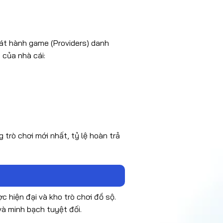
át hành game (Providers) danh
 của nhà cái:
 trò chơi mới nhất, tỷ lệ hoàn trả
c hiện đại và kho trò chơi đồ sộ.
à minh bạch tuyệt đối.