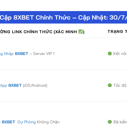
 Cập
8XBET
Chính Thức – Cập Nhật:
30/7
TRẠNG T
ỜNG LINK CHÍNH THỨC (XÁC MINH
)
ng Nhập
8XBET
– Server VIP 1
Kết nối
 App
8XBET
(iOS/Android)
Tốc độ
k
8XBET
Dự Phòng
Không Chặn
Đã kiểm