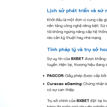
Lịch sử phát triển và sứ
Khởi đầu là một đơn vị cung cấp giả
nền tảng công nghệ riêng biệt. Sứ
tôi không ngừng nâng cấp hệ thốn
rào cản kỹ thuật hay nhà mạng.
Tính pháp lý và trụ sở ho
Sự uy tín của
8XBET
được khẳng đ
tuyến. Hiện tại, thương hiệu đang 
PAGCOR:
Giấy phép được cấp bởi Tậ
Curacao eGaming:
Chứng nhận ki
có sự can thiệp.
Trụ sở chính của
8XBET
đặt tại tr
hàng đa ngôn ngữ chuyên nghiệp n