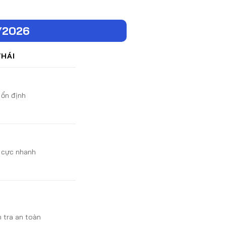
/2026
HÁI
 ổn định
 cực nhanh
 tra an toàn