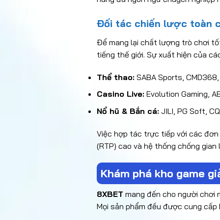
Đối tác chiến lược toàn 
Để mang lại chất lượng trò chơi tố
tiếng thế giới. Sự xuất hiện của cá
Thể thao:
SABA Sports, CMD368, S
Casino Live:
Evolution Gaming, A
Nổ hũ & Bắn cá:
JILI, PG Soft, C
Việc hợp tác trực tiếp với các đơn 
(RTP) cao và hệ thống chống gian 
Khám phá kho game giải
8XBET
mang đến cho người chơi một
Mọi sản phẩm đều được cung cấp bở