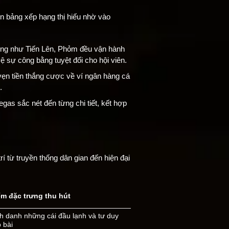
rên bảng xếp hạng thị hiếu nhờ vào
hống như Tiến Lên, Phỏm đều vận hành
ệ sự công bằng tuyệt đối cho hội viên.
 vẹn tiền thắng cược về ví ngân hàng cá
.
as sắc nét đến từng chi tiết, kết hợp
rí từ truyền thống dân gian đến hiện đại
ểm đặc trưng thu hút
h danh những cái đầu lạnh và tư duy
 bài