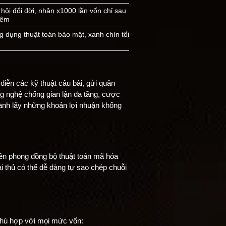
hội đổi đời, nhân x1000 lần vốn chỉ sau
đêm
 dụng thuật toán bảo mật, xanh chín tối
diễn các kỹ thuật câu bài, gửi quân
ng nghệ chống gian lận đa tầng, cược
iành lấy những khoản lợi nhuận khổng
tiên phong đồng bộ thuật toán mã hóa
 thủ có thể dễ dàng tự sao chép chuỗi
phù hợp với mọi mức vốn: