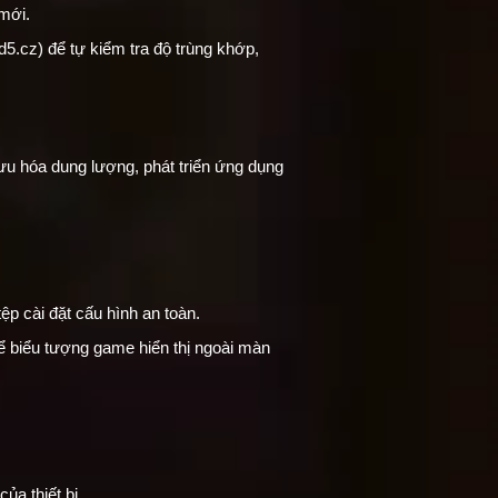
mới.
d5.cz
) để tự kiểm tra độ trùng khớp,
 ưu hóa dung lượng, phát triển ứng dụng
p cài đặt cấu hình an toàn.
 biểu tượng game hiển thị ngoài màn
ủa thiết bị.