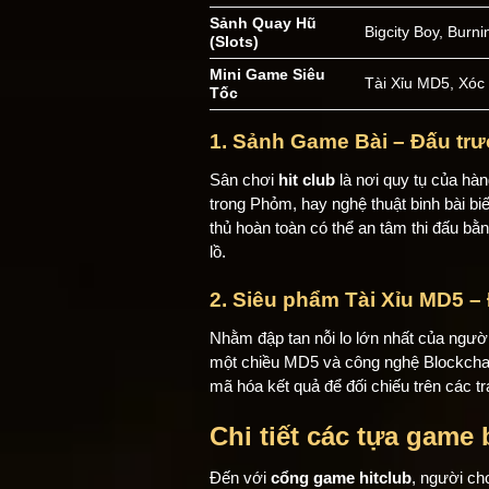
Sảnh Quay Hũ
Bigcity Boy, Burn
(Slots)
Mini Game Siêu
Tài Xỉu MD5, Xóc 
Tốc
1. Sảnh Game Bài – Đấu trư
Sân chơi
hit club
là nơi quy tụ của hàn
trong Phỏm, hay nghệ thuật binh bài bi
thủ hoàn toàn có thể an tâm thi đấu bằ
lồ.
2. Siêu phẩm Tài Xỉu MD5 
Nhằm đập tan nỗi lo lớn nhất của người
một chiều MD5 và công nghệ Blockchain
mã hóa kết quả để đối chiếu trên các 
Chi tiết các tựa game
Đến với
cổng game hitclub
, người ch