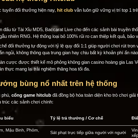
ực tuyến đổi thưởng hiện nay,
hit club
vẫn luôn giữ vững vị trí top 1 t
 đấu từ Tài Xỉu MD5, Baccarat Live cho đến các sảnh bài truyền t
gẫu nhiên RNG. Hệ thống loại bỏ 100% rủi ro can thiệp kết quả, bảo v
hế đổi thưởng tự động với tỷ lệ quy đổi 1:1 giúp người chơi rút trọn
ắn ngủi, không thông qua trung gian hay chịu bất kỳ khoản phí ẩn nào
àn cược được thiết kế mô phỏng không gian casino hoàng gia Las Veg
n thực mang lại trải nghiệm thăng hoa tối đa.
ưởng bùng nổ nhất trên hệ thống
g phú,
cổng game hitclub
đã đồng bộ hóa toàn diện kho trò chơi giải t
 trúc các sảnh chơi chính:
êu biểu
Tỷ lệ trả thưởng / Cơ chế
Đi
m, Mậu Binh, Phỏm,
Vin
Sát phạt trực tiếp giữa người với người
xếp