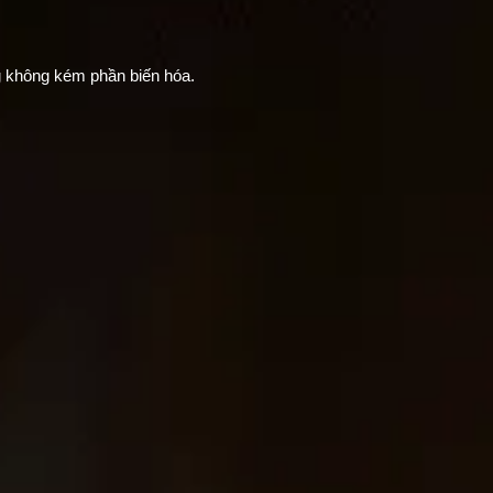
g không kém phần biến hóa.