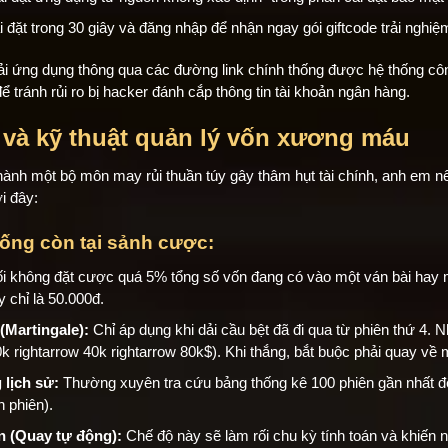
i đặt trong 30 giây và đăng nhập để nhận ngay gói giftcode trải nghiệ
ải ứng dụng thông qua các đường link chính thống được hệ thống côn
 tránh rủi ro bị hacker đánh cắp thông tin tài khoản ngân hàng.
 và kỹ thuật quản lý vốn xương máu
hành một bộ môn may rủi thuần túy gây thâm hụt tài chính, anh em n
i đây:
ống còn tại sảnh cược:
i không đặt cược quá 5% tổng số vốn đang có vào một ván bài hay m
 chỉ là 50.000đ.
Martingale):
Chỉ áp dụng khi dải cầu bệt đã đi qua từ phiên thứ 4. N
0k rightarrow 40k rightarrow 80k$). Khi thắng, bắt buộc phải quay 
 lịch sử:
Thường xuyên tra cứu bảng thống kê 100 phiên gần nhất để 
 phiên).
n (Quay tự động):
Chế độ này sẽ làm rối chu kỳ tính toán và khiến