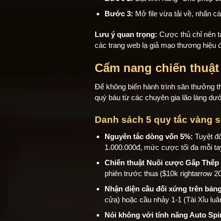
Bước 3:
Mở file vừa tải về, nhấn cà
Lưu ý quan trọng:
Cược thủ chỉ nên t
các trang web lạ giả mạo thương hiệu để
Cẩm nang chiến thuật
Để không biến hành trình săn thưởng t
quý báu từ các chuyên gia lão làng dướ
Danh sách 5 quy tắc vàng s
Nguyên tắc dòng vốn 5%:
Tuyệt đố
1.000.000đ, mức cược tối đa mỗi tay
Chiến thuật Nuôi cược Gấp Thếp (
phiên trước thua ($10k rightarrow 2
Nhận diện cầu đối xứng trên bảng
cửa) hoặc cầu nhảy 1-1 (Tài Xỉu luân
Nói không với tính năng Auto Spi