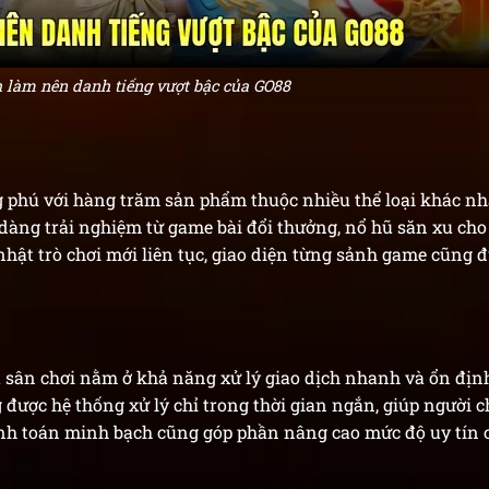
làm nên danh tiếng vượt bậc của GO88
g phú với hàng trăm sản phẩm thuộc nhiều thể loại khác nh
 dàng trải nghiệm từ game bài đổi thưởng, nổ hũ săn xu cho 
hật trò chơi mới liên tục, giao diện từng sảnh game cũng đ
sân chơi nằm ở khả năng xử lý giao dịch nhanh và ổn định 
được hệ thống xử lý chỉ trong thời gian ngắn, giúp người c
hanh toán minh bạch cũng góp phần nâng cao mức độ uy tín c