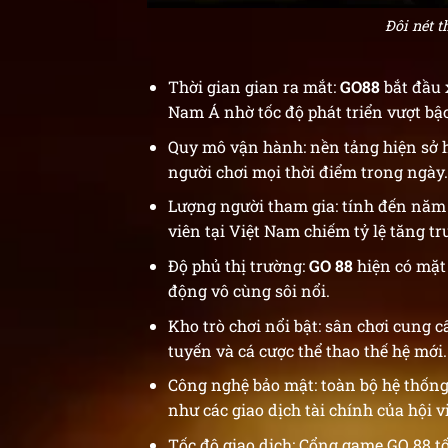
Đôi nét 
Thời gian gian ra mắt:
GO88
bắt đầu 
Nam Á nhờ tốc độ phát triển vượt bậc
Quy mô vận hành: nền tảng hiện sở 
người chơi mọi thời điểm trong ngày.
Lượng người tham gia: tính đến năm 
viên tại Việt Nam chiếm tỷ lệ tăng t
Độ phủ thị trường:
GO 88
hiện có mặt 
động vô cùng sôi nổi.
Kho trò chơi nổi bật: sân chơi cung 
tuyến và cá cược thể thao thế hệ mới.
Công nghệ bảo mật: toàn bộ hệ thốn
như các giao dịch tài chính của hội v
Tốc độ giao dịch: Cổng game GO 88 tối