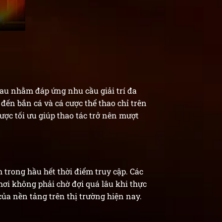
au nhằm đáp ứng nhu cầu giải trí đa
đến bắn cá và cá cược thể thao chỉ trên
ược tối ưu giúp thao tác trở nên mượt
trong hầu hết thời điểm truy cập. Các
hơi không phải chờ đợi quá lâu khi thực
ủa nền tảng trên thị trường hiện nay.