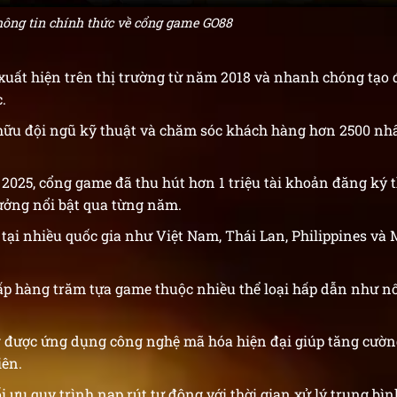
thông tin chính thức về cổng game GO88
xuất hiện trên thị trường từ năm 2018 và nhanh chóng tạo
.
hữu đội ngũ kỹ thuật và chăm sóc khách hàng hơn 2500 nhâ
2025, cổng game đã thu hút hơn 1 triệu tài khoản đăng ký 
rưởng nổi bật qua từng năm.
tại nhiều quốc gia như Việt Nam, Thái Lan, Philippines và 
cấp hàng trăm tựa game thuộc nhiều thể loại hấp dẫn như nổ
g được ứng dụng công nghệ mã hóa hiện đại giúp tăng cườn
iên.
 ưu quy trình nạp rút tự động với thời gian xử lý trung bìn