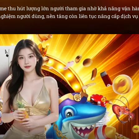
e thu hút lượng lớn người tham gia nhờ khả năng vận hành 
nghiệm người dùng, nền tảng còn liên tục nâng cấp dịch vụ