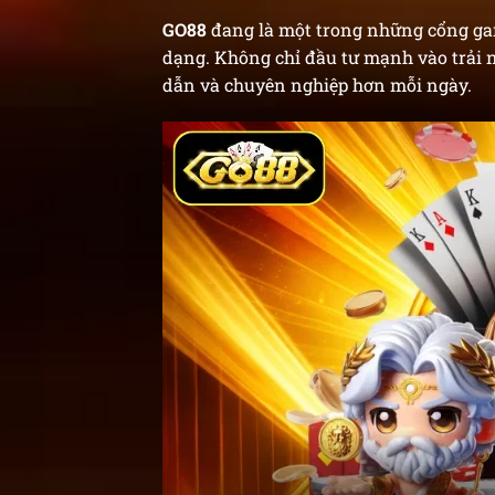
GO88
đang là một trong những cổng gam
dạng. Không chỉ đầu tư mạnh vào trải 
dẫn và chuyên nghiệp hơn mỗi ngày.