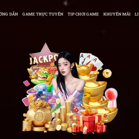
ỚNG DẪN
GAME TRỰC TUYẾN
TIP CHƠI GAME
KHUYẾN MÃI
L