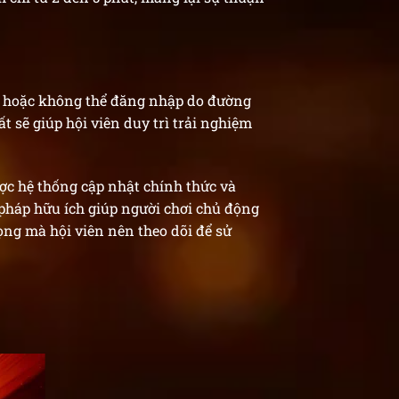
hậm hoặc không thể đăng nhập do đường
t sẽ giúp hội viên duy trì trải nghiệm
c hệ thống cập nhật chính thức và
i pháp hữu ích giúp người chơi chủ động
ng mà hội viên nên theo dõi để sử