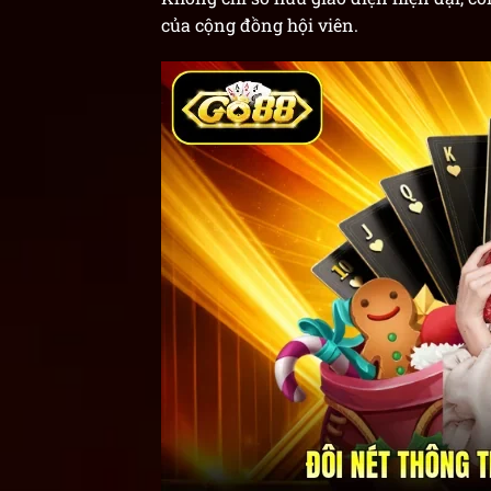
của cộng đồng hội viên.