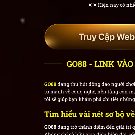
❌
❌
Hiện nay có nhi
GO88 - LINK VÀ
GO88
đang thu hút đông đảo người chơi
tư mạnh về công nghệ, nền tảng còn man
tôi sẽ giúp bạn khám phá chi tiết nhữn
Tìm hiểu vài nét sơ bộ v
GO88
đang trở thành điểm đến giải trí 
Không chỉ sở hữu giao diện hiện đại, 