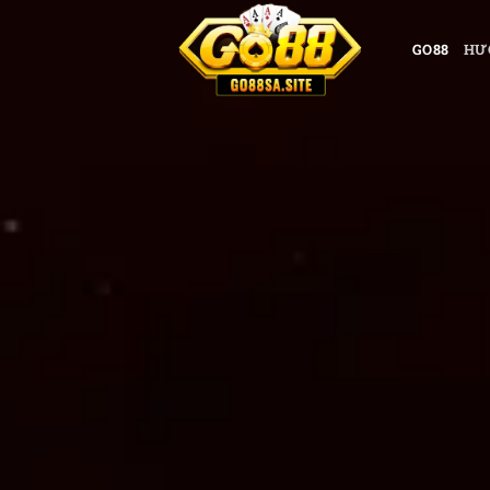
Bỏ
qua
GO88
HƯ
nội
dung