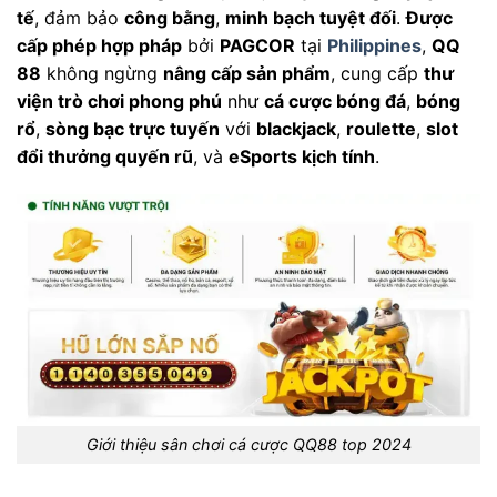
tế
, đảm bảo
công bằng
,
minh bạch tuyệt đối
.
Được
cấp phép hợp pháp
bởi
PAGCOR
tại
Philippines
,
QQ
88
không ngừng
nâng cấp sản phẩm
, cung cấp
thư
viện trò chơi phong phú
như
cá cược bóng đá
,
bóng
rổ
,
sòng bạc trực tuyến
với
blackjack
,
roulette
,
slot
đổi thưởng quyến rũ
, và
eSports kịch tính
.
Giới thiệu sân chơi cá cược QQ88 top 2024