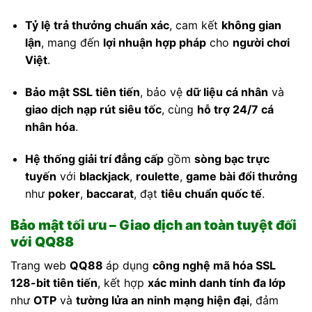
Tỷ lệ trả thưởng chuẩn xác
, cam kết
không gian
lận
, mang đến
lợi nhuận hợp pháp
cho
người chơi
Việt
.
Bảo mật SSL tiên tiến
, bảo vệ
dữ liệu cá nhân
và
giao dịch nạp rút siêu tốc
, cùng
hỗ trợ 24/7 cá
nhân hóa
.
Hệ thống giải trí đẳng cấp
gồm
sòng bạc trực
tuyến
với
blackjack
,
roulette
,
game bài đổi thưởng
như
poker
,
baccarat
, đạt
tiêu chuẩn quốc tế
.
Bảo mật tối ưu – Giao dịch an toàn tuyệt đối
với QQ88
Trang web
QQ88
áp dụng
công nghệ mã hóa SSL
128-bit tiên tiến
, kết hợp
xác minh danh tính đa lớp
như
OTP
và
tường lửa an ninh mạng hiện đại
, đảm