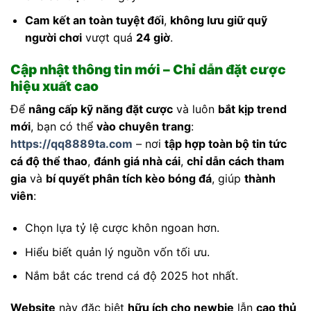
Cam kết an toàn tuyệt đối
,
không lưu giữ quỹ
người chơi
vượt quá
24 giờ
.
Cập nhật thông tin mới – Chỉ dẫn đặt cược
hiệu xuất cao
Để
nâng cấp kỹ năng đặt cược
và luôn
bắt kịp trend
mới
, bạn có thể
vào chuyên trang
:
https://qq8889ta.com
– nơi
tập hợp toàn bộ tin tức
cá độ thể thao
,
đánh giá nhà cái
,
chỉ dẫn cách tham
gia
và
bí quyết phân tích kèo bóng đá
, giúp
thành
viên
:
Chọn lựa tỷ lệ cược khôn ngoan hơn.
Hiểu biết quản lý nguồn vốn tối ưu.
Nắm bắt các trend cá độ 2025 hot nhất.
Website
này đặc biệt
hữu ích cho newbie
lẫn
cao thủ