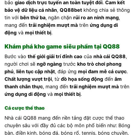
bảo
giao dịch trực tuyến an toàn tuyệt đối
.
Cam kết
bảo vệ dữ liệu cá nhân
,
QQ88bet
không chia sẻ thông
tin với
bên thứ ba
, ngăn chặn
rủi ro an ninh mạng
,
mang đến
trải nghiệm mượt mà
trên
ứng dụng di
động
và
mọi thiết bị
.
Khám phá kho game siêu phẩm tại QQ88
Bước vào
thế giới giải trí đỉnh cao
của
nhà cái QQ88
,
người chơi sẽ
ngỡ ngàng
trước
kho trò chơi phong
phú
,
liên tục cập nhật
, đáp ứng
mọi đam mê cá cược
.
Chất lượng vượt trội
, từ
đồ họa sống động
đến
âm
thanh chân thực
, mang đến
trải nghiệm mượt mà
trên
ứng dụng di động
và
mọi thiết bị
.
Cá cược thể thao
Nhà cái QQ88 mang đến nền tảng đặt cược thể thao
chuyên sâu với đầy đủ các bộ môn phổ biến như: Bóng
bàn, điền kinh, bóng đá, bóng rổ, tennis, bóng chuyền,