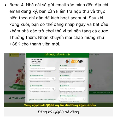
Bước 4: Nhà cái sẽ gửi email xác minh đến địa chỉ
email đăng ký, bạn cần kiểm tra hộp thư và thực
hiện theo chỉ dẫn để kích hoạt account. Sau khi
xong xuôi, bạn có thể đăng nhập ngay và bắt đầu
khám phá các trò chơi thú vị tại nền tảng cá cược.
Thưởng thêm: Nhận khuyến mãi chào mừng như
+88K cho thành viên mới.
Đăng ký QQ88 dễ dàng