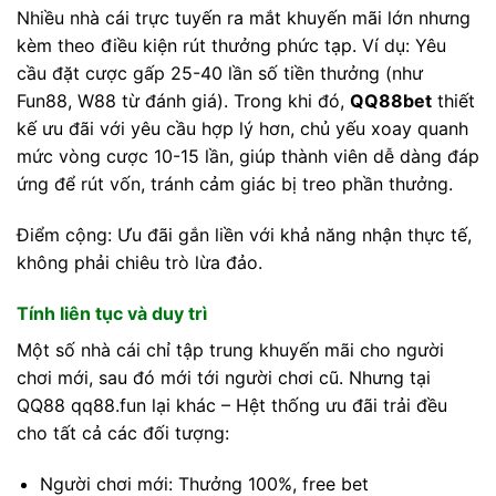
Nhiều nhà cái trực tuyến ra mắt khuyến mãi lớn nhưng
kèm theo điều kiện rút thưởng phức tạp. Ví dụ: Yêu
cầu đặt cược gấp 25-40 lần số tiền thưởng (như
Fun88, W88 từ đánh giá). Trong khi đó,
QQ88bet
thiết
kế ưu đãi với yêu cầu hợp lý hơn, chủ yếu xoay quanh
mức vòng cược 10-15 lần, giúp thành viên dễ dàng đáp
ứng để rút vốn, tránh cảm giác bị treo phần thưởng.
Điểm cộng: Ưu đãi gắn liền với khả năng nhận thực tế,
không phải chiêu trò lừa đảo.
Tính liên tục và duy trì
Một số nhà cái chỉ tập trung khuyến mãi cho người
chơi mới, sau đó mới tới người chơi cũ. Nhưng tại
QQ88 qq88.fun lại khác – Hệt thống ưu đãi trải đều
cho tất cả các đối tượng:
Người chơi mới: Thưởng 100%, free bet