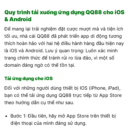
Quy trình tải xuống ứng dụng QQ88 cho iOS
& Android
Để mang lại trải nghiệm đặt cược mượt mà và tiện ích
tối ưu, nhà cái QQ88 đã phát triển app di động tương
thích hoàn hảo với hai hệ điều hành hàng đầu hiện nay
là iOS và Android. Lưu ý quan trọng: Luôn xác minh
trang chính thức để tránh rủi ro lừa đảo, vì một số
domain đáng ngờ có thể tồn tại.
Tải ứng dụng cho iOS
Đối với những người dùng thiết bị IOS (iPhone, iPad),
bạn có thể tải ứng dụng QQ88 trực tiếp từ App Store
theo hướng dẫn cụ thể như sau.
Bước 1: Đầu tiên, hãy mở App Store trên thiết bị
điện thoại của mình đáng sử dụng.