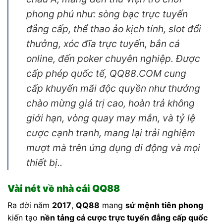
phong phú như: sòng bạc trực tuyến
đẳng cấp, thể thao ảo kịch tính, slot đổi
thưởng, xóc đĩa trực tuyến, bắn cá
online, đến poker chuyên nghiệp. Được
cấp phép quốc tế, QQ88.COM cung
cấp khuyến mãi độc quyền như thưởng
chào mừng giá trị cao, hoàn trả không
giới hạn, vòng quay may mắn, và tỷ lệ
cược cạnh tranh, mang lại trải nghiệm
mượt mà trên ứng dụng di động và mọi
thiết bị..
Vài nét về nhà cái QQ88
Ra đời năm
2017
,
QQ88
mang
sứ mệnh tiên phong
kiến tạo
nền tảng cá cược trực tuyến đẳng cấp quốc