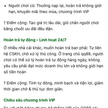
Người chơi cũ: Thưởng nạp lại, hoàn trả không giới
hạn, khuyến mãi theo mùa, chương trình VIP
? Điểm cộng: Tạo giá trị lâu dài, giữ chân người chơi
bằng chuỗi ưu đãi đều đặn.
Hoàn trả tự động – Linh hoạt 24/7
Ở nhiều nhà cái khác, muốn hoàn trả bạn phải: Tự liên
hệ CSKH, chờ xử lý thủ công. Ở trang chủ qq88, người
chơi có thể xử lý hoàn trả tự động hàng ngày, không
yêu cầu phải đạt mức doanh thu lớn và không giới hạn
số tiền hoàn
? Điểm cộng: Tính tự động, minh bạch và tiện lợi, giảm
thời gian chờ & thủ tục đơn giản.
Chiều sâu chương trình VIP
So với mặt bằng chung, hệ thống VIP của QQ88 có: