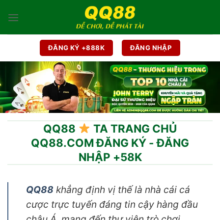
Bỏ
qua
nội
dung
ĐĂNG KÝ +888K
ĐĂNG NHẬP
QQ88
TA TRANG CHỦ
QQ88.COM ĐĂNG KÝ - ĐĂNG
NHẬP +58K
QQ88
khẳng định vị thế là nhà cái cá
cược trực tuyến đáng tin cậy hàng đầu
châu Á, mang đến thư viện trò chơi